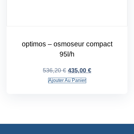
optimos – osmoseur compact
95l/h
536,20
€
435,00
€
Ajouter Au Panier