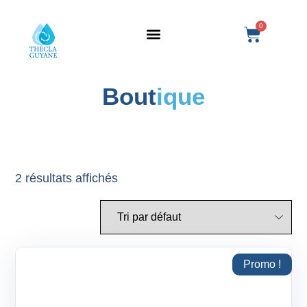
0
SERVICE BIOMÉDICAL
TRAITEMENT DASRI
Bout
Ique
2 résultats affichés
Promo !