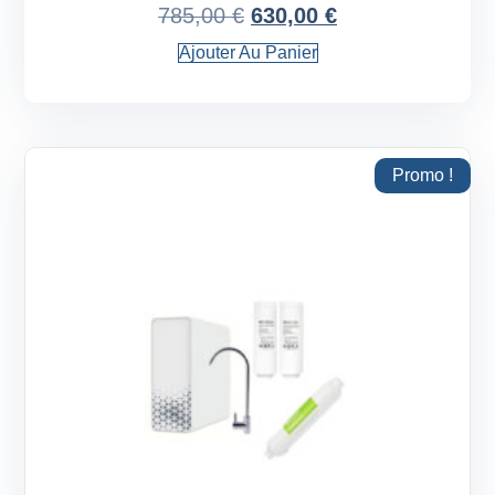
785,00
€
630,00
€
Ajouter Au Panier
Promo !