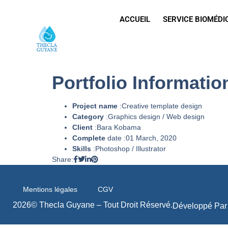
ACCUEIL
SERVICE BIOMÉDI
Portfolio Informatio
Project name
:Creative template design
Category
:Graphics design / Web design
Client
:Bara Kobama
Complete
date :01 March, 2020
Skills
:Photoshop / Illustrator
Share:
Mentions légales
CGV
2026© Thecla Guyane – Tout Droit Réservé.
Développé Pa