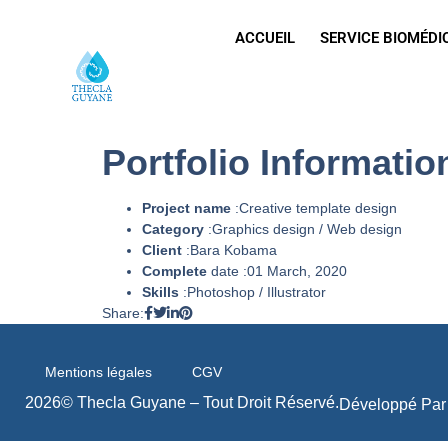
ACCUEIL
SERVICE BIOMÉDI
Portfolio Informatio
Project name
:Creative template design
Category
:Graphics design / Web design
Client
:Bara Kobama
Complete
date :01 March, 2020
Skills
:Photoshop / Illustrator
Share:
Mentions légales
CGV
2026© Thecla Guyane – Tout Droit Réservé.
Développé Pa