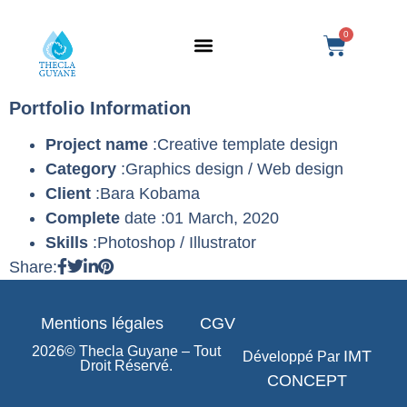
0
SERVICE BIOMÉDICAL
TRAITEMENT DASRI
Portfolio Information
Project name
:Creative template design
Category
:Graphics design / Web design
Client
:Bara Kobama
Complete
date :01 March, 2020
Skills
:Photoshop / Illustrator
Share:
Mentions légales
CGV
2026© Thecla Guyane – Tout
IMT
Développé Par
Droit Réservé.
CONCEPT